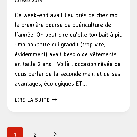
Ce week-end avait lieu près de chez moi
la première bourse de puériculture de
l’année. On peut dire qu’elle tombait à pic
: ma poupette qui grandit (trop vite,
évidemment) avait besoin de vêtements
en taille 2 ans ! Voilà l’occasion rêvée de
vous parler de la seconde main et de ses
avantages, écologiques ET…
LA
LIRE LA SUITE
SECONDE
MAIN,
C’EST
TROP
Navigation
Page
1
2
BIEN