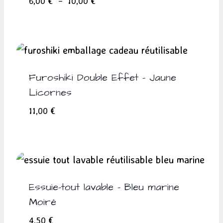
Plage
6,00
€
–
10,00
€
de
prix :
6,00 €
à
10,00 €
Furoshiki Double Effet – Jaune
Licornes
11,00
€
Essuie-tout lavable – Bleu marine
Moiré
4,50
€