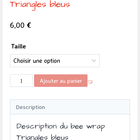
Triangles bleus
6,00
€
Taille
quantité
Ajouter au panier
de
Bee
Description
wrap
-
Description du bee wrap
Triangles
Triangles bleus
bleus