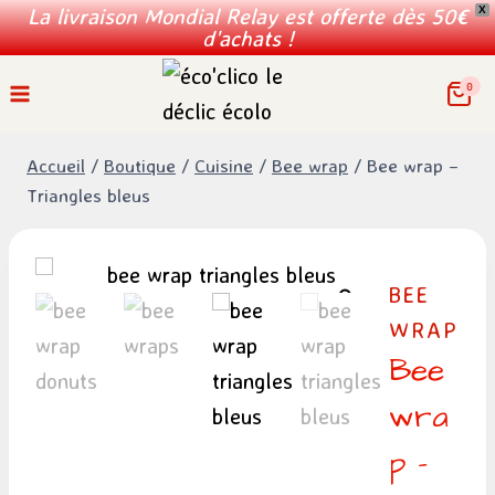
La livraison Mondial Relay est offerte dès 50€
X
d'achats !
Aller
0
au
contenu
Accueil
/
Boutique
/
Cuisine
/
Bee wrap
/
Bee wrap –
Triangles bleus
BEE
WRAP
Bee
wra
p –