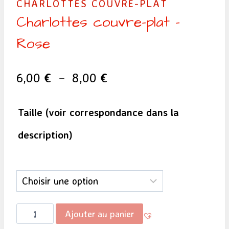
CHARLOTTES COUVRE-PLAT
Charlottes couvre-plat –
Rose
Plage
6,00
€
–
8,00
€
de
Taille (voir correspondance dans la
prix :
description)
6,00 €
à
8,00 €
quantité
Ajouter au panier
de