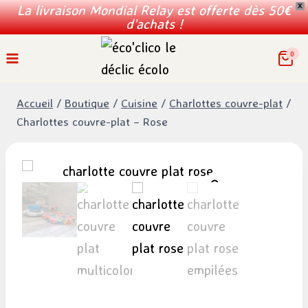
La livraison Mondial Relay est offerte dès 50€
X
d'achats !
Aller
0
au
contenu
Accueil
/
Boutique
/
Cuisine
/
Charlottes couvre-plat
/
Charlottes couvre-plat – Rose