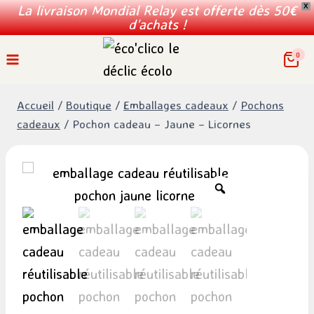
La livraison Mondial Relay est offerte dès 50€
X
d'achats !
Aller
0
au
contenu
Accueil
/
Boutique
/
Emballages cadeaux
/
Pochons
cadeaux
/
Pochon cadeau – Jaune – Licornes