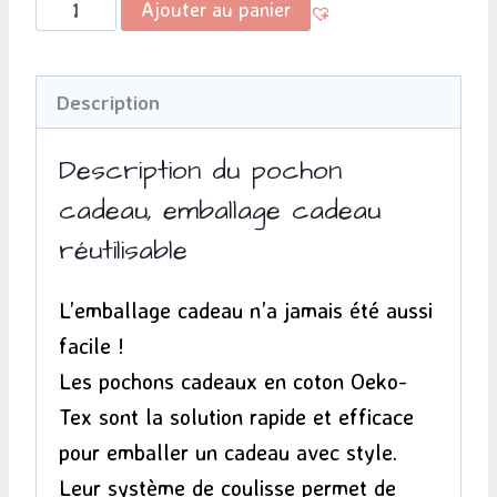
quantité
Ajouter au panier
de
Pochon
Description
cadeau
-
Description du pochon
Jaune
cadeau, emballage cadeau
-
réutilisable
Licornes
L’emballage cadeau n’a jamais été aussi
facile !
Les pochons cadeaux en coton Oeko-
Tex sont la solution rapide et efficace
pour emballer un cadeau avec style.
Leur système de coulisse permet de