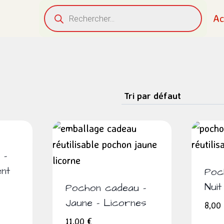
Recherche
Ac
de
produits
 –
nt
Poc
Nuit
Pochon cadeau –
Jaune – Licornes
8,00
11,00
€