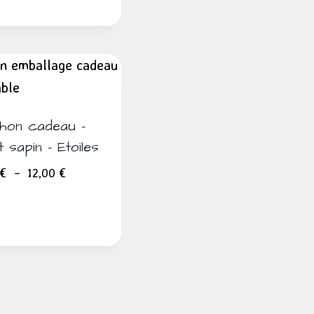
prix :
8,00 €
à
12,00 €
hon cadeau –
 sapin – Etoiles
Plage
€
–
12,00
€
de
prix :
8,00 €
à
12,00 €