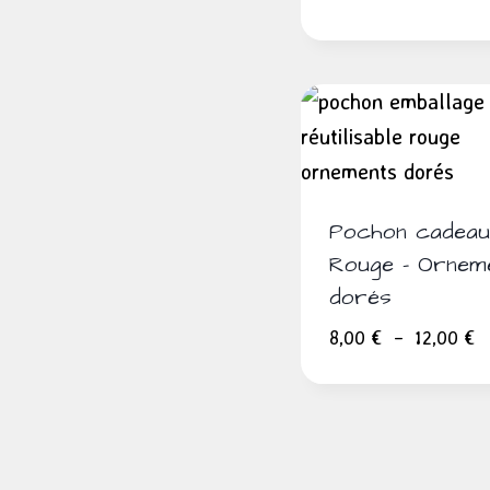
Pochon cadeau
Rouge – Ornem
dorés
P
8,00
€
–
12,00
€
d
pr
8
à
1