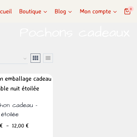
0
cueil
Boutique
Blog
Mon compte
Pochons cadeaux
hon cadeau –
 étoilée
Plage
€
–
12,00
€
de