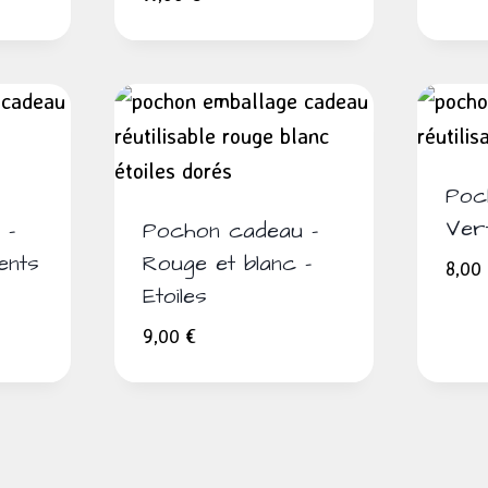
Poc
Vert
 –
Pochon cadeau –
ents
Rouge et blanc –
8,00
Etoiles
lage
9,00
€
e
ix :
,00 €
2,00 €