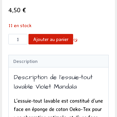
4,50
€
11 en stock
quantité
Ajouter au panier
de
Essuie-
Description
tout
lavable
Description de l’essuie-tout
-
lavable Violet Mandala
Violet
Mandala
L’essuie-tout lavable est constitué d’une
face en éponge de coton Oeko-Tex pour