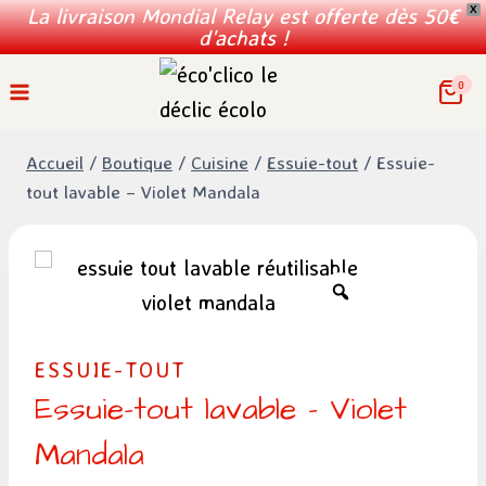
La livraison Mondial Relay est offerte dès 50€
X
d'achats !
Aller
0
au
contenu
Accueil
/
Boutique
/
Cuisine
/
Essuie-tout
/
Essuie-
tout lavable – Violet Mandala
ESSUIE-TOUT
Essuie-tout lavable – Violet
Mandala