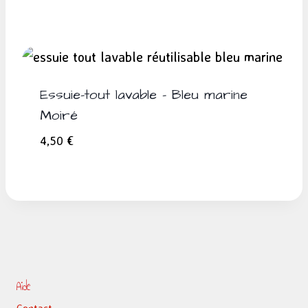
de
prix :
4,00 €
à
6,00 €
Essuie-tout lavable – Bleu marine
Moiré
4,50
€
Aide
Contact