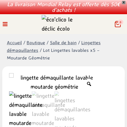
La livraison Mondial Relay est offerte dès 50€
X
d'achats !
Aller
0
au
contenu
Accueil
/
Boutique
/
Salle de bain
/
Lingettes
démaquillantes
/
Lot Lingettes lavables x5 –
Moutarde Géométrie