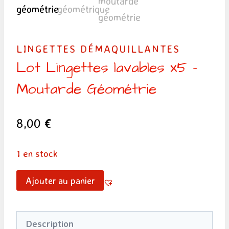
LINGETTES DÉMAQUILLANTES
Lot Lingettes lavables x5 –
Moutarde Géométrie
8,00
€
1 en stock
quantité
Ajouter au panier
de
Lot
Description
Lingettes