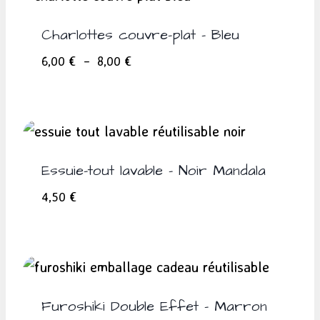
Charlottes couvre-plat – Bleu
Plage
6,00
€
–
8,00
€
de
prix :
6,00 €
à
8,00 €
Essuie-tout lavable – Noir Mandala
4,50
€
Furoshiki Double Effet – Marron